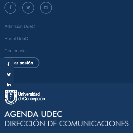
al
contenido
principal
Admisión UdeC
Portal UdeC
Centenario
Iniciar sesión