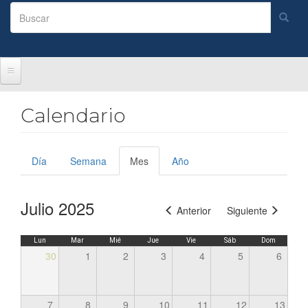
Formulario
de
Buscar
búsqueda
Calendario
Solapas
Día
Semana
Mes
(solapa
Año
principales
activa)
Julio 2025
Anterior
Siguiente
Lun
Mar
Mié
Jue
Vie
Sáb
Dom
30
1
2
3
4
5
6
7
8
9
10
11
12
13