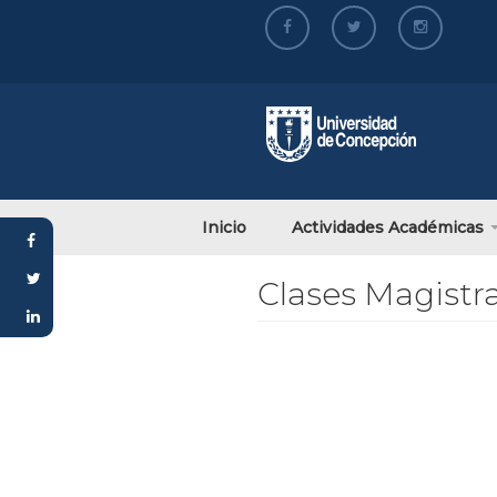
al
contenido
principal
Inicio
Actividades Académicas
Clases Magistra