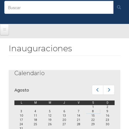
Formulario
de
Buscar
búsqueda
Inauguraciones
Calendario
Anterior
Siguiente
Agosto
L
M
M
J
V
S
D
1
2
3
4
5
6
7
8
9
10
11
12
13
14
15
16
17
18
19
20
21
22
23
24
25
26
27
28
29
30
31